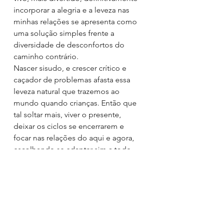
incorporar a alegria e a leveza nas 
minhas relações se apresenta como 
uma solução simples frente a 
diversidade de desconfortos do 
caminho contrário.
Nascer sisudo, e crescer crítico e 
caçador de problemas afasta essa 
leveza natural que trazemos ao 
mundo quando crianças. Então que 
tal soltar mais, viver o presente, 
deixar os ciclos se encerrarem e 
focar nas relações do aqui e agora, 
escolhendo se adaptar sim a todo 
instante, mas permitindo que novas 
situações de desconforto se 
apresentem para promover 
aprendizado e não a repetição 
daquelas que insistimos em reviver 