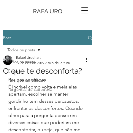
RAFA URQ
Post
Todos os posts
Rafael Urquhart
Todos os posts
17 de dez de 2019
2 min de leitura
O que te desconforta?
Cases
Roupas apertadas.
Para que simplificar?
É incrível como volta e meia elas 
Perguntas de sabedoria
apertam, escolher se manter 
gordinho tem desses percaustos, 
enfrentar os desconfortos. Quando 
olhei para a pergunta pensei em 
diversas coisas que poderiam me 
desconfortar, ou seja, que não me 