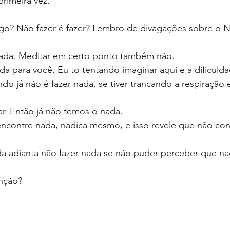
primeira vez.
lgo? Não fazer é fazer? Lembro de divagações sobre o N
nada. Meditar em certo ponto também não. 
a para você. Eu to tentando imaginar aqui e a dificuld
ndo já não é fazer nada, se tiver trancando a respiração 
ar. Então já não temos o nada.
contre nada, nadica mesmo, e isso revele que não cons
da adianta não fazer nada se não puder perceber que na
nção? 