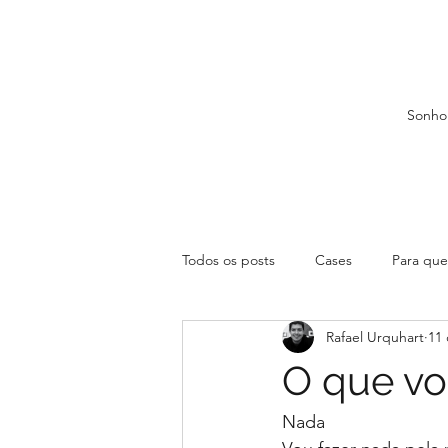
Sonho
Todos os posts
Cases
Para que 
Rafael Urquhart
11 
O que vo
Nada