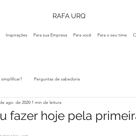
RAFA URQ
Inspirações
Para sua Empresa
Para você
Para o seu time
C
simplificar?
Perguntas de sabedoria
de ago. de 2020
1 min de leitura
u fazer hoje pela primeir