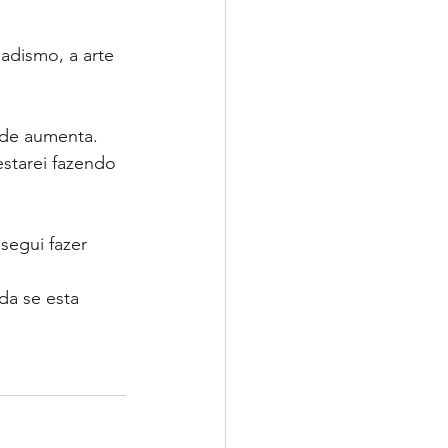
adismo, a arte 
ade aumenta.
estarei fazendo 
egui fazer 
da se esta 