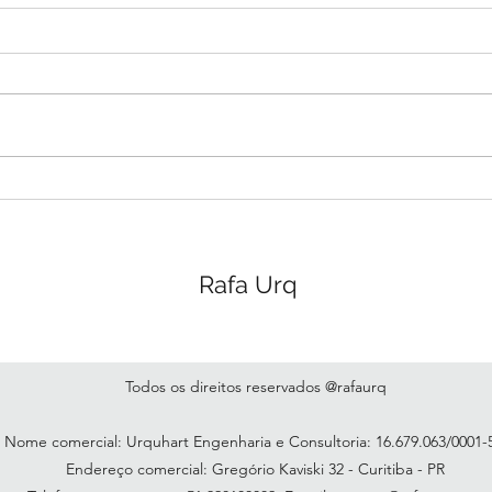
E de fato o que é sonhar?
Um verbo. Pronto, até aqui
concordamos todos. Este é o
limite do meu consicente, do
pensar, do entender que consigo
conectar com qualquer...
Como
do t
Rafa Urq
Todos os direitos reservados @rafaurq
Nome comercial: Urquhart Engenharia e Consultoria: 16.679.063/0001
Endereço comercial: Gregório Kaviski 32 - Curitiba - PR