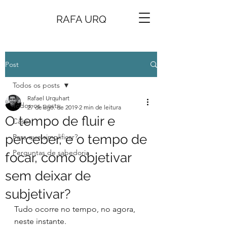
RAFA URQ
Post
Todos os posts
Rafael Urquhart
Todos os posts
27 de ago. de 2019
2 min de leitura
O tempo de fluir e
Cases
perceber, e o tempo de
Para que simplificar?
Perguntas de sabedoria
focar, como objetivar
sem deixar de
subjetivar?
Tudo ocorre no tempo, no agora, 
neste instante.