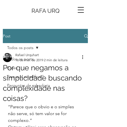
RAFA URQ
Post
Todos os posts
Rafael Urquhart
Todos os posts
16 de mai. de 2019
2 min de leitura
Por que negamos a
Cases
simplicidade buscando
Para que simplificar?
Perguntas de sabedoria
complexidade nas
coisas?
“Parece que o obvio e o simples 
não serve, só tem valor se for 
complexo.”