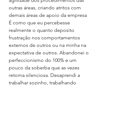
agilidade dos procedimentos das 
outras áreas, criando atritos com 
demais áreas de apoio da empresa
É como que eu percebesse 
realmente o quanto deposito 
frustração nos comportamentos 
externos de outros ou na minha na 
expectativa de outros. Abandonei o 
perfeccionismo do 100% e um 
pouco da soberba que as vezes 
retorna silenciosa. Desaprendi a 
trabalhar sozinho, trabalhando 
sempre em coletivo, e ao ler sobre 
confiança, talvez nunca aprenda a 
lidar com relação a perda de 
confiança, ou as minhas reações 
quando ela é abalada.
Olhar para traz para buscar 
aprendizado, para frente para fazer 