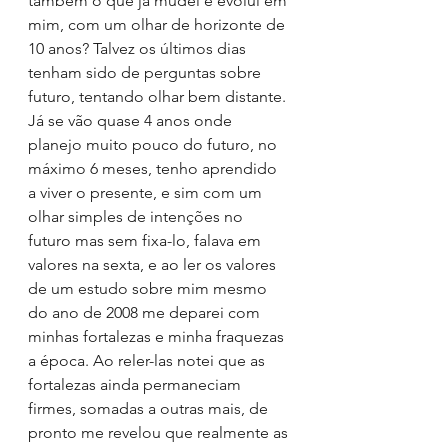
também o que já mudei e evolui em 
mim, com um olhar de horizonte de 
10 anos? Talvez os últimos dias 
tenham sido de perguntas sobre 
futuro, tentando olhar bem distante.
Já se vão quase 4 anos onde 
planejo muito pouco do futuro, no 
máximo 6 meses, tenho aprendido 
a viver o presente, e sim com um 
olhar simples de intenções no 
futuro mas sem fixa-lo, falava em 
valores na sexta, e ao ler os valores 
de um estudo sobre mim mesmo 
do ano de 2008 me deparei com 
minhas fortalezas e minha fraquezas 
a época. Ao reler-las notei que as 
fortalezas ainda permaneciam 
firmes, somadas a outras mais, de 
pronto me revelou que realmente as 