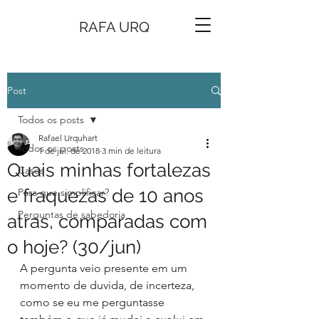
RAFA URQ
Post
Todos os posts
Rafael Urquhart
Todos os posts
1 de jul. de 2018
3 min de leitura
Quais minhas fortalezas
Cases
e fraquezas de 10 anos
Para que simplificar?
Perguntas de sabedoria
atras, comparadas com
o hoje? (30/jun)
A pergunta veio presente em um 
momento de duvida, de incerteza, 
como se eu me perguntasse 