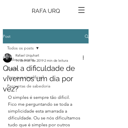
RAFA URQ
Post
Todos os posts
Rafael Urquhart
Todos os posts
14 de mai. de 2019
2 min de leitura
Qual a dificuldade de
Cases
vivermos um dia por
Para que simplificar?
Perguntas de sabedoria
vez?
O simples é sempre tão dificil.
Fico me perguntando se toda a 
simplicidade esta amarrada a 
dificuldade. Ou se nós dificultamos 
tudo que é simples por outros 