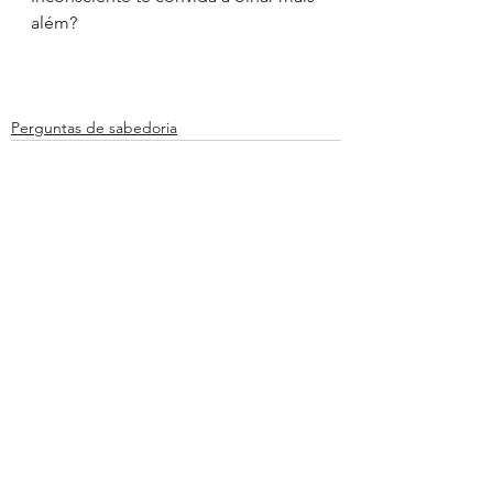
além?
Perguntas de sabedoria
Ver tudo
Posts recentes