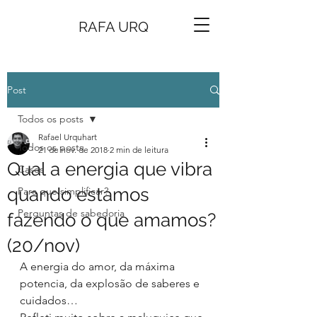
RAFA URQ
Post
Todos os posts
Rafael Urquhart
Todos os posts
21 de nov. de 2018
2 min de leitura
Qual a energia que vibra
Cases
quando estamos
Para que simplificar?
Perguntas de sabedoria
fazendo o que amamos?
(20/nov)
A energia do amor, da máxima 
potencia, da explosão de saberes e 
cuidados…