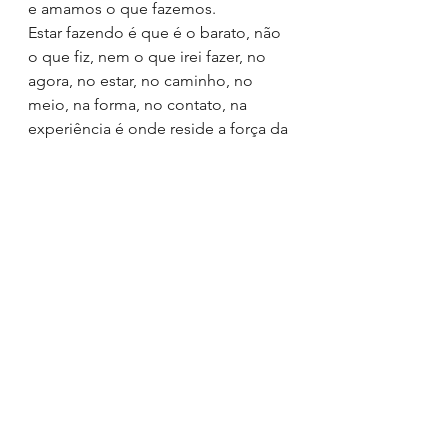
e amamos o que fazemos.
Estar fazendo é que é o barato, não 
o que fiz, nem o que irei fazer, no 
agora, no estar, no caminho, no 
meio, na forma, no contato, na 
experiência é onde reside a força da 
energia que vibra dentro de mim no 
contato com o outro.
O que fazer quando sentimos que 
algo esta prestes a acontecer?
Para que simplificar?
Ver tudo
Posts recentes