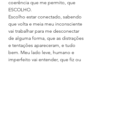
coerência que me permito, que 
ESCOLHO.
Escolho estar conectado, sabendo 
que volta e meia meu inconsciente 
vai trabalhar para me desconectar 
de alguma forma, que as distrações 
e tentações apareceram, e tudo 
bem. Meu lado leve, humano e 
imperfeito vai entender, que fiz ou 
escolhi o que era bom para mim 
naquele instante e que a vida segue, 
INCOERENTE NA FORMA, 
conectada a existência.
Como perceber qualidade de 
conexão?
Para que simplificar?