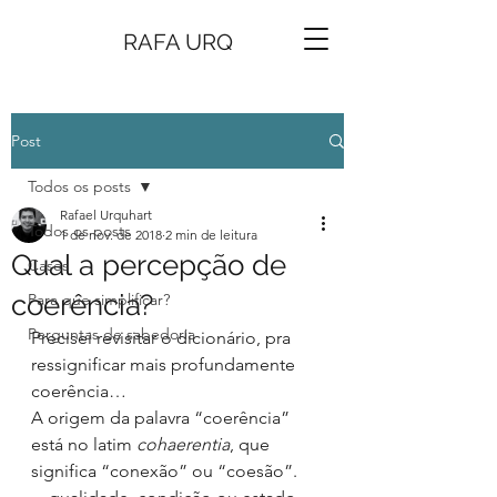
RAFA URQ
Post
Todos os posts
Rafael Urquhart
Todos os posts
1 de nov. de 2018
2 min de leitura
Qual a percepção de
Cases
coerência?
Para que simplificar?
Perguntas de sabedoria
Precisei revisitar o dicionário, pra 
ressignificar mais profundamente 
coerência…
A origem da palavra “coerência” 
está no latim 
cohaerentia
, que 
significa “conexão” ou “coesão”.