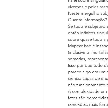
Falei sobre singular
vivemos e pelas asso
Neste mergulho subj
Quanta informação?
Se tudo é subjetivo 
então infinitos sin
sobre quase tudo a p
Mapear isso é insan
(inclusive o imortali
somadas, representa
Isso por que tudo d
parece algo em um co
ciência capaz de enc
não funcionamento e
A complexidade em q
fatos são percebido
conexões, mais ferra