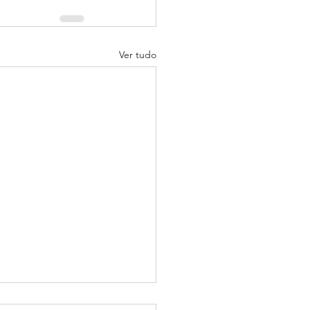
Ver tudo
 um ano atras, eu