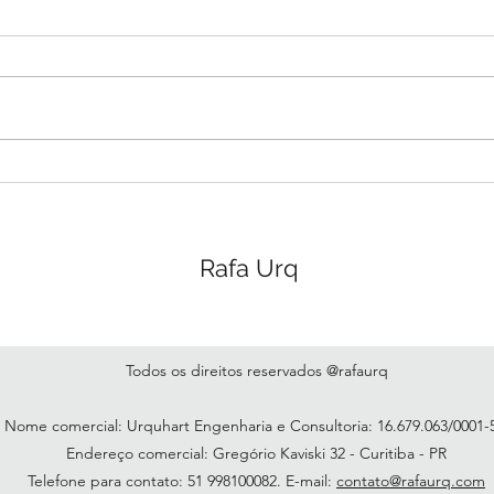
uma pergunta?
tive
só p
Não me contive e acabei fazendo
Hoje
agor
uma pergunta, mas e se...
diári
ao in
de ja
compa
Rafa Urq
Todos os direitos reservados @rafaurq
Nome comercial: Urquhart Engenharia e Consultoria: 16.679.063/0001
Endereço comercial: Gregório Kaviski 32 - Curitiba - PR
Telefone para contato: 51 998100082. E-mail:
contato@rafaurq.com