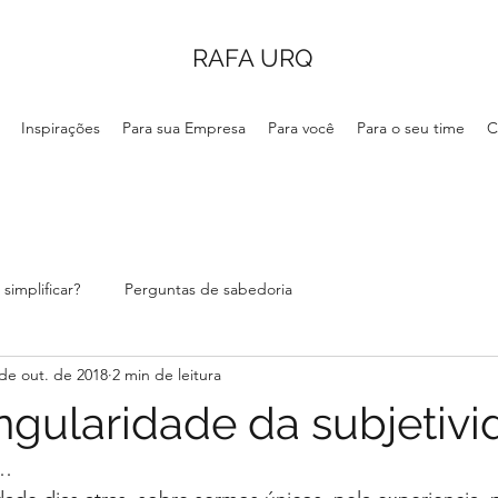
RAFA URQ
Inspirações
Para sua Empresa
Para você
Para o seu time
C
simplificar?
Perguntas de sabedoria
de out. de 2018
2 min de leitura
ingularidade da subjetiv
o…