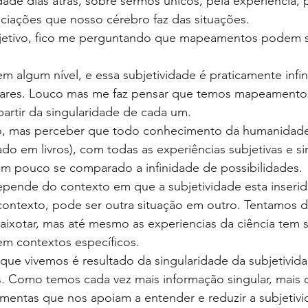
idade dias atras, sobre sermos únicos, pela experiencia, 
ciações que nosso cérebro faz das situações.
etivo, fico me perguntando que mapeamentos podem se
em algum nível, e essa subjetividade é praticamente infin
gulares. Louco mas me faz pensar que temos mapeamentos
artir da singularidade de cada um.
o, mas perceber que todo conhecimento da humanidade
zado em livros), com todas as experiências subjetivas e si
m pouco se comparado a infinidade de possibilidades.
epende do contexto em que a subjetividade esta inserid
ntexto, pode ser outra situação em outro. Tentamos defi
aixotar, mas até mesmo as experiencias da ciência tem 
m contextos específicos. 
ue vivemos é resultado da singularidade da subjetivid
s. Como temos cada vez mais informação singular, mais 
mentas que nos apoiam a entender e reduzir a subjetivi