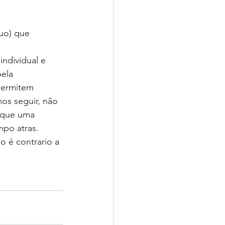
uo) que 
ndividual e 
ela 
permitem 
os seguir, não 
 que uma 
mpo atras. 
so é contrario a 