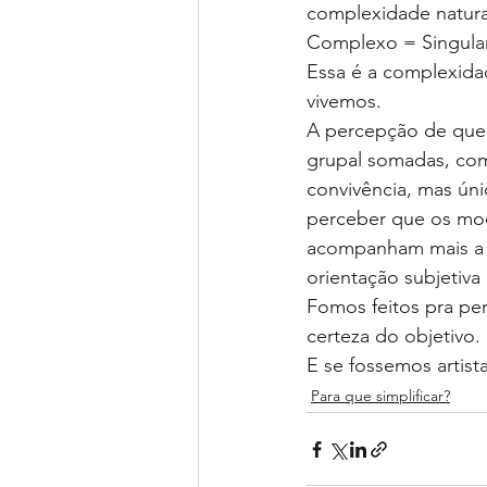
complexidade natur
Complexo = Singular
Essa é a complexida
vivemos. 
A percepção de que g
grupal somadas, com
convivência, mas ún
perceber que os mod
acompanham mais a e
orientação subjetiva
Fomos feitos pra pens
certeza do objetivo.
E se fossemos artista
Para que simplificar?