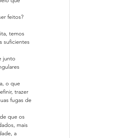
pelo que 
r feitos? 
ita, temos 
 suficientes 
 junto 
ngulares 
a, o que 
nir, trazer 
suas fugas de 
ade que os 
dados, mais 
dade, a 