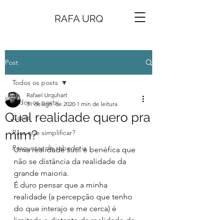
RAFA URQ
Post
Todos os posts
Rafael Urquhart
Todos os posts
31 de ago. de 2020
1 min de leitura
Qual realidade quero pra
Cases
mim?
Para que simplificar?
Perguntas de sabedoria
Uma realidade sutil e benéfica que 
não se distância da realidade da 
grande maioria.
É duro pensar que a minha 
realidade (a percepção que tenho 
do que interajo e me cerca) é 