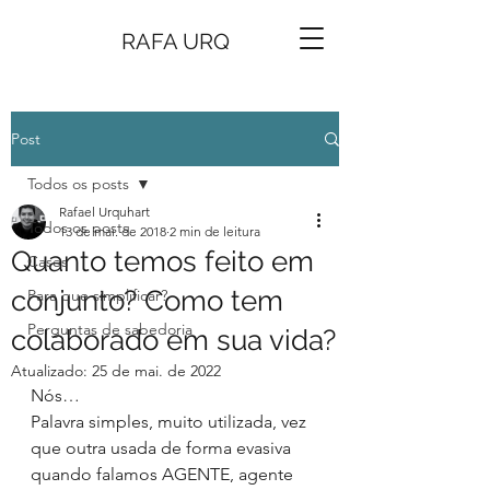
RAFA URQ
Post
Todos os posts
Rafael Urquhart
Todos os posts
13 de mai. de 2018
2 min de leitura
Quanto temos feito em
Cases
conjunto? Como tem
Para que simplificar?
Perguntas de sabedoria
colaborado em sua vida?
Atualizado:
25 de mai. de 2022
Nós…
Palavra simples, muito utilizada, vez 
que outra usada de forma evasiva 
quando falamos AGENTE, agente 