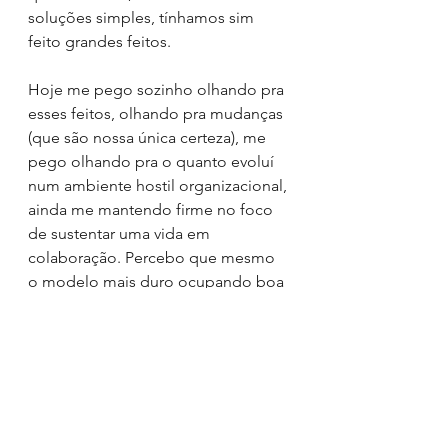
soluções simples, tínhamos sim 
feito grandes feitos.
Hoje me pego sozinho olhando pra 
esses feitos, olhando pra mudanças 
(que são nossa única certeza), me 
pego olhando pra o quanto evoluí 
num ambiente hostil organizacional, 
ainda me mantendo firme no foco 
de sustentar uma vida em 
colaboração. Percebo que mesmo 
o modelo mais duro ocupando boa 
parte do meu dia, ainda encontro 
momentos de sobriedade pra 
valorar os avanços do coletivo, do 
conjunto da verdadeira colaboração.
Consegues perceber a evolução 