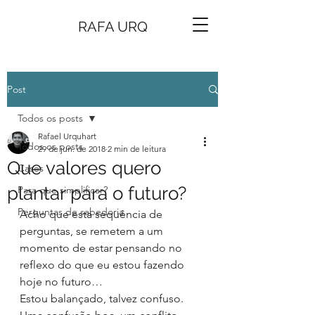
RAFA URQ
Post
Todos os posts
Rafael Urquhart
Todos os posts
29 de jun. de 2018
2 min de leitura
Que valores quero
Cases
plantar para o futuro?
Para que simplificar?
Perguntas de sabedoria
Acho que esta sequência de 
perguntas, se remetem a um 
momento de estar pensando no 
reflexo do que eu estou fazendo 
hoje no futuro…
Estou balançado, talvez confuso. 