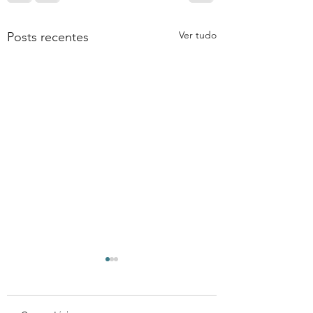
Ver tudo
Posts recentes
E de fato o que é
sonhar?
Um verbo. Pronto, até aqui