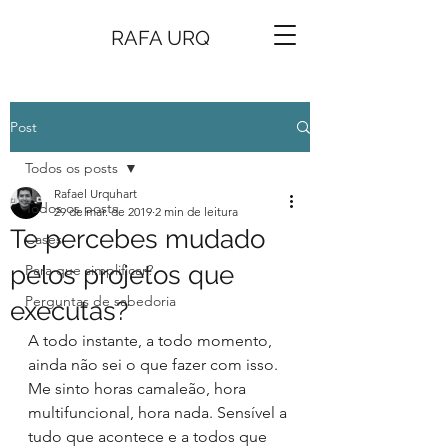
RAFA URQ
Post
Todos os posts
Rafael Urquhart
Todos os posts
29 de mar. de 2019
2 min de leitura
Te percebes mudado
Cases
pelos projetos que
Para que simplificar?
Perguntas de sabedoria
executas?
A todo instante, a todo momento, 
ainda não sei o que fazer com isso.
Me sinto horas camaleão, hora 
multifuncional, hora nada. Sensível a 
tudo que acontece e a todos que 